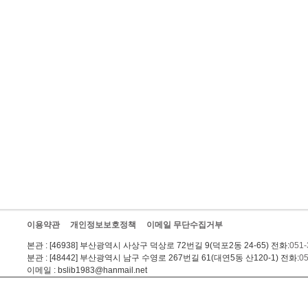
이용약관
개인정보보호정책
이메일 무단수집거부
본관
: [46938] 부산광역시 사상구 덕상로 72번길 9(덕포2동 24-65) 전화:
051-
분관
: [48442] 부산광역시 남구 수영로 267번길 61(대연5동 산120-1) 전화:
05
이메일
: bslib1983@hanmail.net