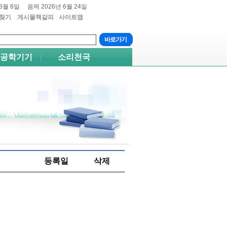
8월 6일
음력 2026년 6월 24일
찾기
게시물책갈피
사이트맵
트+4
쉬프트+5
공학기기
소리천국
등록일
삭제