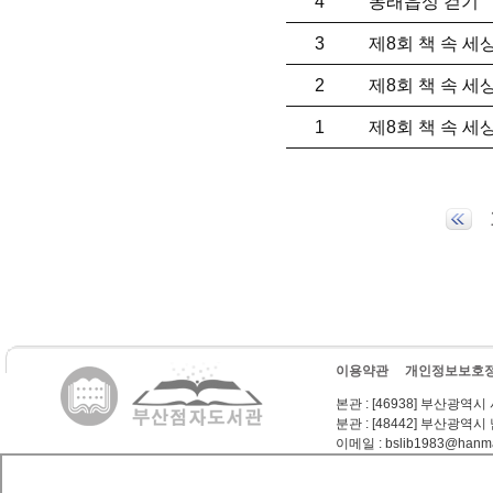
4
동래읍성 걷기
3
제8회 책 속 세
2
제8회 책 속 세
1
제8회 책 속 세
이용약관
개인정보보호
본관
: [46938] 부산광역시
분관
: [48442] 부산광역시
이메일
: bslib1983@hanma