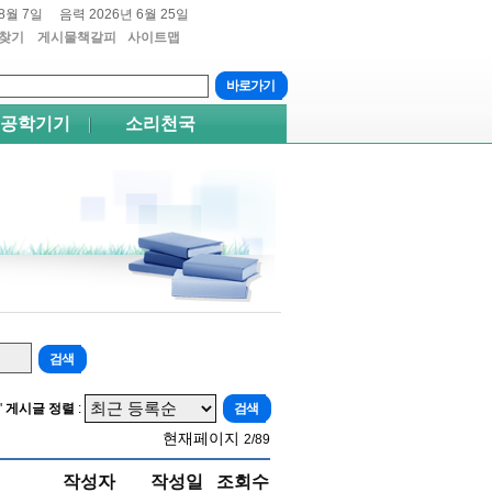
8월 7일
음력 2026년 6월 25일
찾기
게시물책갈피
사이트맵
트+4
쉬프트+5
공학기기
소리천국
'
게시글 정렬
:
현재페이지
2/89
작성자
작성일
조회수