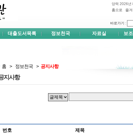
양력 2026년 
홈으로
즐겨
쉬프
바로가기
:
대출도서목록
정보천국
자료실
보조
홈
>
정보천국
>
공지사항
공지사항
번호
제목