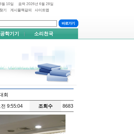
8월 10일
음력 2026년 6월 28일
찾기
게시물책갈피
사이트맵
트+4
쉬프트+5
공학기기
소리천국
링대회
오전 9:55:04
조회수
8683