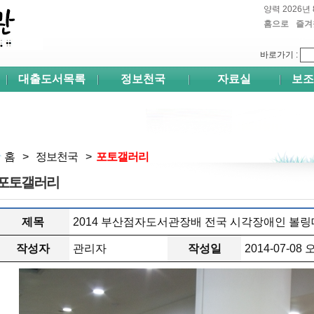
양력 2026년 
홈으로
즐겨
쉬프
바로가기
:
대출도서목록
정보천국
자료실
보조
홈
>
정보천국
>
포토갤러리
포토갤러리
제목
2014 부산점자도서관장배 전국 시각장애인 볼
작성자
관리자
작성일
2014-07-08 