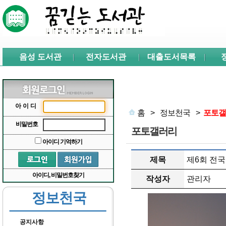
본문 바로가기
서브메뉴 바로가기
주메뉴 바로가기
음성 도서관
전자도서관
대출도서목록
아이디
홈
>
정보천국
>
포토갤
비밀번호
포토갤러리
아이디 기억하기
제목
제6회 전국
아이디, 비밀번호찾기
작성자
관리자
정보천국
공지사항