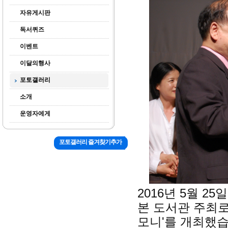
자유게시판
독서퀴즈
이벤트
이달의행사
포토갤러리
소개
운영자에게
포토갤러리 즐겨찾기추가
2016년 5월 2
본 도서관 주최로
모니'를 개최했습