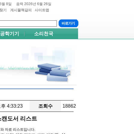
8월 8일
음력 2026년 6월 26일
찾기
게시물책갈피
사이트맵
트+4
쉬프트+5
공학기기
소리천국
오후 4:33:23
조회수
18862
 스캔도서 리스트
순위와 자료 리스트입니다.