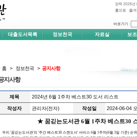
양력 2026년 
홈으로
즐겨
쉬프
바로가기
:
대출도서목록
정보천국
자료실
보조
홈
>
정보천국
>
공지사항
공지사항
제목
2024년 6월 1주차 베스트30 도서 리스트
작성자
관리자(전자)
작성일
2024-06-04 
★ 꿈긷는도서관 6월 1주차 베스트30
우리 '꿈긷는도서관'의 '주간 베스트30 스캔도서' 서비스 6월 1주차(6월 3일 기준) 