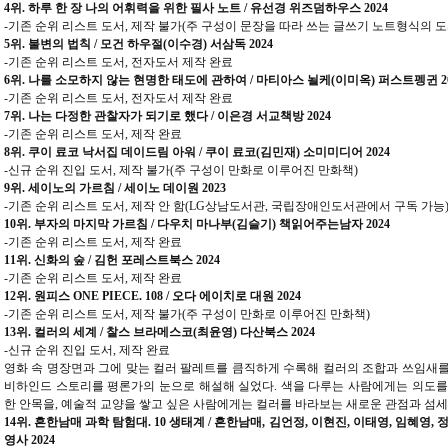
4위. 하루 한 장 나의 어휘력을 위한 필사 노트 / 유선경 위즈덤하우스 2024
-기존 순위 리스트 도서, 제작 불가(주 구성이 문장을 따라 쓰는 글쓰기 노트형식의 도
5위. 불변의 법칙 / 모건 하우절(이수경) 서삼독 2024
-기존 순위 리스트 도서, 전자도서 제작 완료
6위. 나를 소모하지 않는 현명한 태도에 관하여 / 마티아스 뇔케(이미옥) 퍼스트펭귄 20
-기존 순위 리스트 도서, 전자도서 제작 완료
7위. 나는 다정한 관찰자가 되기로 했다 / 이은경 서교책방 2024
-기존 순위 리스트 도서, 제작 완료
8위. 쿠이 료코 낙서집 데이드림 아워 / 쿠이 료코(김민재) 소미미디어 2024
-신규 순위 진입 도서, 제작 불가(주 구성이 만화로 이루어진 만화책)
9위. 세이노의 가르침 / 세이노 데이원 2023
-기존 순위 리스트 도서, 제작 안 함(LG상남도서관, 국립장애인도서관에서 구독 가능
10위. 부자의 마지막 가르침 / 다우치 마나부(김슬기) 책읽어주는남자 2024
-기존 순위 리스트 도서, 제작 완료
11위. 신화의 숲 / 김헌 포레스트북스 2024
-기존 순위 리스트 도서, 제작 완료
12위. 원피스 ONE PIECE. 108 / 오다 에이치로 대원 2024
-기존 순위 리스트 도서, 제작 불가(주 구성이 만화로 이루어진 만화책)
13위. 컬러의 세계 / 찰스 브라메스코(최윤영) 다산북스 2024
-신규 순위 진입 도서, 제작 완료
영화 속 명장면과 그에 맞는 컬러 팔레트를 큼직하게 수록해 컬러의 조합과 쓰임새를
비하인드 스토리를 평론가의 눈으로 해설해 실었다. 색을 다루는 사람에게는 의도를
한 안목을, 예술적 교양을 쌓고 싶은 사람에게는 컬러를 바라보는 새로운 관점과 섬
14위. 흔한남매 과학 탐험대. 10 생태계 / 흔한남매, 김언정, 이현진, 이태영, 임혜영
영사 2024