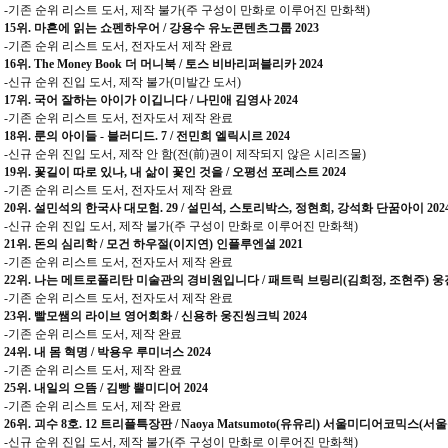
-기존 순위 리스트 도서, 제작 불가(주 구성이 만화로 이루어진 만화책)
15위. 마흔에 읽는 쇼펜하우어 / 강용수 유노콘텐츠그룹 2023
-기존 순위 리스트 도서, 전자도서 제작 완료
16위. The Money Book 더 머니북 / 토스 비바리퍼블리카 2024
-신규 순위 진입 도서, 제작 불가(미발간 도서)
17위. 국어 잘하는 아이가 이깁니다 / 나민애 김영사 2024
-기존 순위 리스트 도서, 전자도서 제작 완료
18위. 룬의 아이들 - 블러디드. 7 / 전민희 엘릭시르 2024
-신규 순위 진입 도서, 제작 안 함(전(前)권이 제작되지 않은 시리즈물)
19위. 꽃길이 따로 있나, 내 삶이 꽃인 것을 / 오평선 포레스트 2024
-기존 순위 리스트 도서, 전자도서 제작 완료
20위. 설민석의 한국사 대모험. 29 / 설민석, 스토리박스, 정현희, 강석화 단꿈아이 202
-신규 순위 진입 도서, 제작 불가(주 구성이 만화로 이루어진 만화책)
21위. 돈의 심리학 / 모건 하우절(이지연) 인플루엔셜 2021
-기존 순위 리스트 도서, 전자도서 제작 완료
22위. 나는 메트로폴리탄 미술관의 경비원입니다 / 패트릭 브링리(김희정, 조현주) 웅진
-기존 순위 리스트 도서, 전자도서 제작 완료
23위. 빨모쌤의 라이브 영어회화 / 신용하 웅진씽크빅 2024
-기존 순위 리스트 도서, 제작 완료
24위. 내 몸 혁명 / 박용우 루미너스 2024
-기존 순위 리스트 도서, 제작 완료
25위. 내일의 으뜸 / 김빵 뿔미디어 2024
-기존 순위 리스트 도서, 제작 완료
26위. 괴수 8호. 12 트리플특장판 / Naoya Matsumoto(유유리) 서울미디어코믹스(서울
-신규 순위 진입 도서, 제작 불가(주 구성이 만화로 이루어진 만화책)