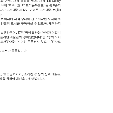
아워', 13위 '컬러의 세계', 16위 'The Money
, 26위 '괴수 8호. 12 트리플특장판'
등 총 8종의
간 도서 3종, 제작이 어려운 도서 3종,
전(前)
.
 바로 아래에 제작 상태와 신규 제작된 도서의 초
 양질의 도서를 구독하실 수 있도록, 제작하지
는 쇼펜하우어', 17위 '국어 잘하는 아이가 이깁니
는 메트로폴리탄 미술관의 경비원입니다'
등 7종의 도서
도서'란에는 더 이상 등록되지 않으니, '전자도
트 도서가 등록됩니다.
실', '보조공학기기', '소리천국' 등의 상위 메뉴로
상을 위하여 최선을 다하겠습니다.