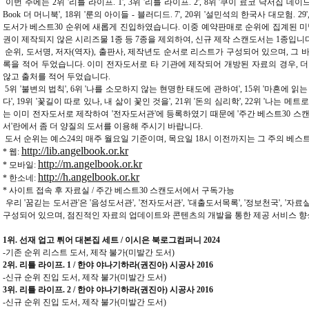
이번 주에는 2위 '리틀 라이프. 1', 3위 '리틀 라이프. 2', 8위 '쿠이 료코 낙서집 데이드림 
Book 더 머니북', 18위 '룬의 아이들 - 블러디드. 7', 20위 '설민석의 한국사 대모험. 29'
도서가 베스트30 순위에 새롭게 진입하였습니다. 이중 예약판매로 순위에 집계된 미발
권이 제작되지 않은 시리즈물 1종
등 7종을 제외하여, 신규 제작 스캔도서는 1종입니다
순위, 도서명, 저자(역자), 출판사, 제작년도 순서로 리스트가 구성되어 있으며, 그
록을 적어 두었습니다. 이미 전자도서로 타 기관에 제작되어 개방된 자료의 경우, 더
않고 출처를 적어 두었습니다.
5위 '불변의 법칙', 6위 '나를 소모하지 않는 현명한 태도에 관하여', 15위 '마흔에 읽
다', 19위 '꽃길이 따로 있나, 내 삶이 꽃인 것을', 21위 '돈의 심리학', 22위 '나
는 이미 전자도서로 제작하여 '전자도서관'에 등록하였기 때문에 '주간 베스트30 스캔
서'란에서 좀 더 양질의 도서를 이용해 주시기 바랍니다.
도서 순위는 예스24의 매주 월요일 기준이며, 목요일 18시 이전까지는 그 주의 베스
http://lib.angelbook.or.kr
* 웹:
http://m.angelbook.or.kr
* 모바일:
http://h.angelbook.or.kr
* 한소네:
* 사이트 접속 후 자료실 / 주간 베스트30 스캔도서에서 구독가능
우리 '꿈긷는 도서관'은 '음성도서관', '전자도서관', '대출도서목록', '정보천국', '자료
구성되어 있으며, 점진적인 자료의 업데이트와 콘텐츠의 개발을 통한 제공 서비스 향
1위. 선재 업고 튀어 대본집 세트 / 이시은 북로그컴퍼니 2024
-기존 순위 리스트 도서, 제작 불가(미발간 도서)
2위. 리틀 라이프. 1 / 한야 야나기하라(권진아) 시공사 2016
-신규 순위 진입 도서, 제작 불가(미발간 도서)
3위. 리틀 라이프. 2 / 한야 야나기하라(권진아) 시공사 2016
-신규 순위 진입 도서, 제작 불가(미발간 도서)