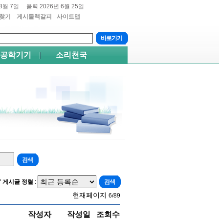
8월 7일
음력 2026년 6월 25일
찾기
게시물책갈피
사이트맵
트+4
쉬프트+5
공학기기
소리천국
'
게시글 정렬
:
현재페이지
6/89
작성자
작성일
조회수