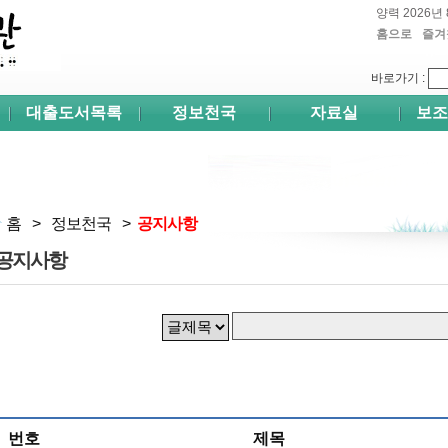
양력 2026년 
홈으로
즐겨
쉬프
바로가기
:
대출도서목록
정보천국
자료실
보조
홈
>
정보천국
>
공지사항
공지사항
번호
제목