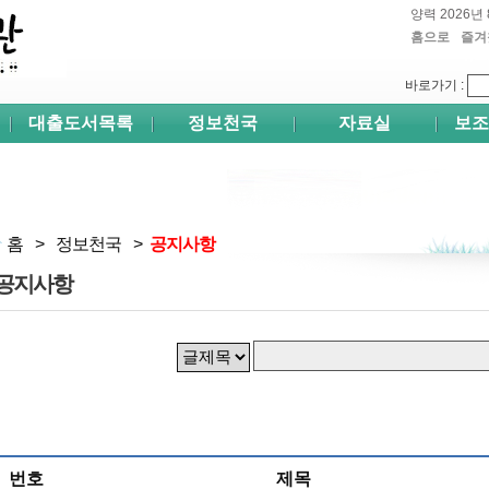
양력 2026년 
홈으로
즐겨
쉬프
바로가기
:
대출도서목록
정보천국
자료실
보조
홈
>
정보천국
>
공지사항
공지사항
번호
제목