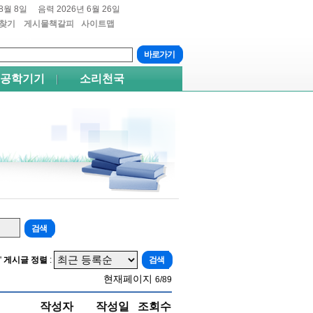
8월 8일
음력 2026년 6월 26일
찾기
게시물책갈피
사이트맵
트+4
쉬프트+5
공학기기
소리천국
'
게시글 정렬
:
현재페이지
6/89
작성자
작성일
조회수