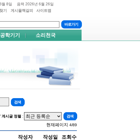
8월 8일
음력 2026년 6월 26일
찾기
게시물책갈피
사이트맵
트+4
쉬프트+5
공학기기
소리천국
'
게시글 정렬
:
현재페이지
4/89
작성자
작성일
조회수