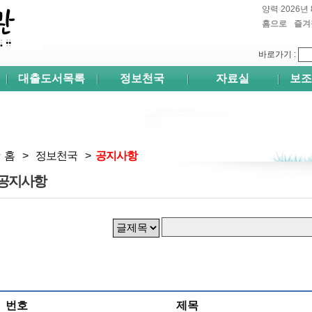
양력 2026년 
홈으로
즐겨
쉬프
바로가기
:
대출도서목록
정보천국
자료실
보조
홈
>
정보천국
>
공지사항
공지사항
번호
제목