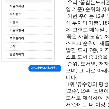
우리 '꿈긷는도서관'
자유게시판
일 기준) 순위와 
독서퀴즈
이번 주에는 12위 '
식 투자의 기쁨', 18
이벤트
제 그랜드 매뉴얼', 
이달의행사
'좋은 사람 도감', 
포토갤러리
스트30 순위에 새
소개
발간 도서 7종, 제
운영자에게
스트 도서 중 1종을
순위, 도서명, 저
공지사항 즐겨찾기추가
으며, 그 바로 아
니다.
1위 '류수영의 평생 
'모순', 19위 '소년
도서로 제작하여 '
서'란에는 더 이상