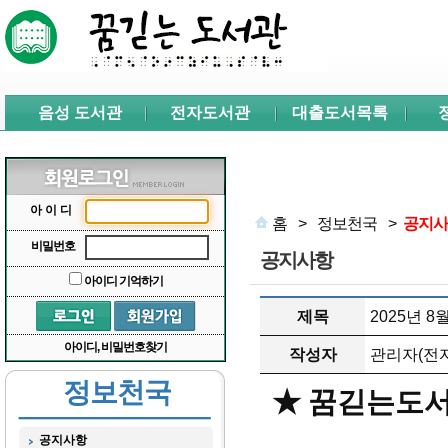
본문 바로가기
서브메뉴 바로가기
주메뉴 바로가기
음성 도서관
전자도서관
대출도서목록
아이디
홈
>
정보천국
>
공지사
비밀번호
공지사항
아이디 기억하기
제목
2025년 
아이디, 비밀번호찾기
작성자
관리자(전자
정보천국
★ 꿈긷는도서
공지사항