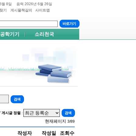
8월 8일
음력 2026년 6월 26일
찾기
게시물책갈피
사이트맵
트+4
쉬프트+5
공학기기
소리천국
'
게시글 정렬
:
현재페이지
3/89
작성자
작성일
조회수