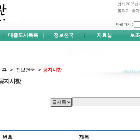
양력 2026년 
홈으로
즐겨
쉬프
바로가기
:
대출도서목록
정보천국
자료실
보조
홈
>
정보천국
>
공지사항
공지사항
번호
제목