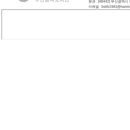
분관
: [48442] 부산광역시
이메일
: bslib1983@hanma