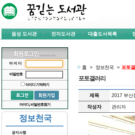
본문 바로가기
서브메뉴 바로가기
주메뉴 바로가기
음성 도서관
전자도서관
대출도서목록
아이디
홈
>
정보천국
>
포토갤
비밀번호
포토갤러리
아이디 기억하기
제목
2017 부
아이디, 비밀번호찾기
작성자
관리자
정보천국
공지사항