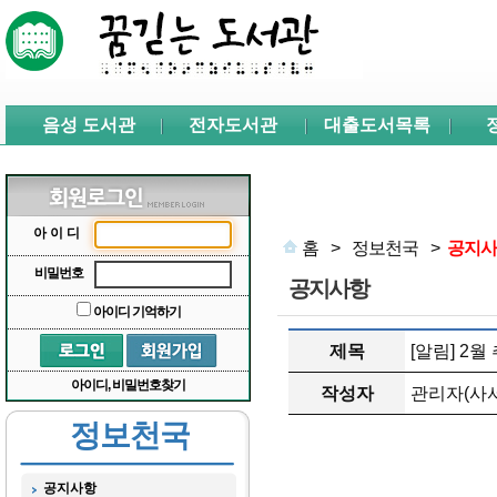
본문 바로가기
서브메뉴 바로가기
주메뉴 바로가기
음성 도서관
전자도서관
대출도서목록
아이디
홈
>
정보천국
>
공지사
비밀번호
공지사항
아이디 기억하기
제목
[알림] 2
아이디, 비밀번호찾기
작성자
관리자(사서
정보천국
공지사항