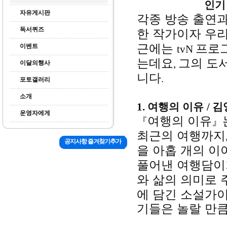
인기
자유게시판
각종 방송 출연과
독서퀴즈
한 작가이자 우
근에는
프로
이벤트
tvN
는데요
그의 도
,
이달의행사
니다
.
포토갤러리
소개
1.
여행의 이유
/
김
운영자에게
여행의 이유
『
』
최근의 여행까지
공지사항 즐겨찾기추가
을 아홉 개의 
풀어낸 여행담
와 삶의 의미로
에 담긴 소설가
기들은 놀랄 만