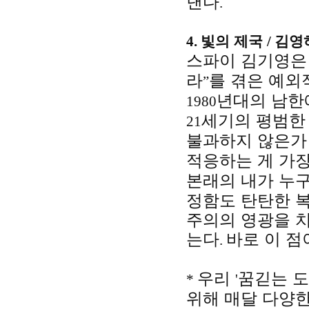
낸다
.
4.
빛의 제국
/
김영
스파이 김기영은
라
를 겪은 예외
”
년대의 남한
1980
세기의 평범한
21
불과하지 않은가
적응하는 게 가
본래의 내가 누
정함도 탄탄한 
주의의 영광을 
는다
바로 이 
.
우리
꿈긷는 
*
'
위해 매달 다양