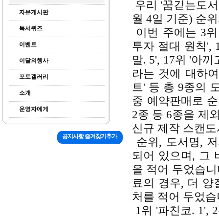
우리 '꿈긷는도서관
자유게시판
월 4일 기준) 순
독서퀴즈
이번 주에는 3위 
투자 절대 원칙', 
이벤트
말. 5', 17위 '
이달의행사
라는 것에 대하여. 
포토갤러리
트'
등 총 9종의
소개
중 예약판매로 순
운영자에게
2종 등 6종을 제
신규 제작 스캔도
공지사항 즐겨찾기추가
순위, 도서명, 
되어 있으며, 그
을 적어 두었습니
료의 경우, 더 
처를 적어 두었습
1위 '파친코. 1', 