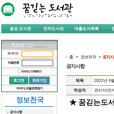
본문 바로가기
서브메뉴 바로가기
주메뉴 바로가기
음성 도서관
전자도서관
대출도서목록
아이디
홈
>
정보천국
>
공지사
비밀번호
공지사항
아이디 기억하기
제목
2022년 
아이디, 비밀번호찾기
작성자
관리자(전자
정보천국
★ 꿈긷는도서
공지사항