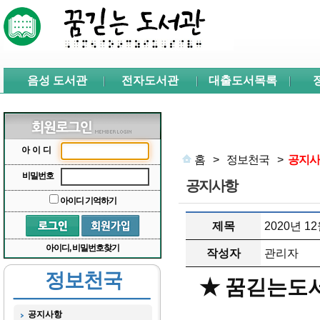
본문 바로가기
서브메뉴 바로가기
주메뉴 바로가기
음성 도서관
전자도서관
대출도서목록
아이디
홈
>
정보천국
>
공지사
비밀번호
공지사항
아이디 기억하기
제목
2020년 
아이디, 비밀번호찾기
작성자
관리자
정보천국
★ 꿈긷는도서
공지사항