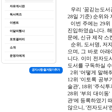
자유게시판
우리 '꿈긷는도서관'
독서퀴즈
28일 기준) 순위와
이번 주에는
29위
이벤트
진입하였습니다. 해
이달의행사
문에, 신규 제작 
포토갤러리
순위, 도서명, 저
소개
으며, 그 바로 아
운영자에게
니다. 이미 전자도
도서를 구독하실 수
공지사항 즐겨찾기추가
2위 '어떻게 말해줘야
12위 '이토록 공부가
술관', 18위 '주식투
28위 '부의 대이동'
관'에 등록하였기 
않으니, '전자도서'