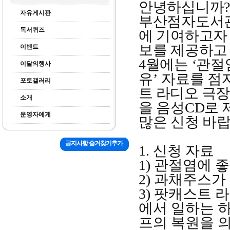
안녕하십니까
자유게시판
부산점자도서관
독서퀴즈
에 기여하고자
보를 제공하고
이벤트
4
월에는
‘
관절
이달의행사
유
’
자료를 점
포토갤러리
트 라디오 극
소개
을 음성
CD
로 
운영자에게
많은 신청 바
공지사항 즐겨찾기추가
1.
신청 자료
1)
관절염에 좋
2)
과채주스가 
3)
팟캐스트 
에서 일하는 
프의 복원을 