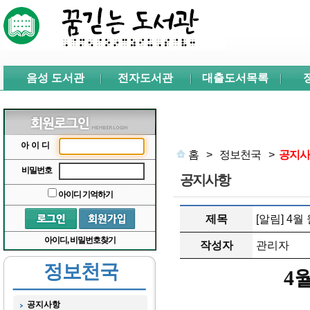
본문 바로가기
서브메뉴 바로가기
주메뉴 바로가기
음성 도서관
전자도서관
대출도서목록
아이디
홈
>
정보천국
>
공지사
비밀번호
공지사항
아이디 기억하기
제목
[알림] 4
아이디, 비밀번호찾기
작성자
관리자
정보천국
4
공지사항