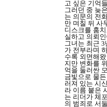
고 싶은 기억
그러던 중 늦은
는 의문의 전
만 며칠 뒤 
디스크를 훔치
실하고 의뢰인
그녀는 최근
3
가 전부라며 
수록 외면해왔
지만 변화를 위
억을 둘러싼 
금빛으로 물든
러져 있는 시
라 이름 붙은
는 리더가 체
의 범죄로 서