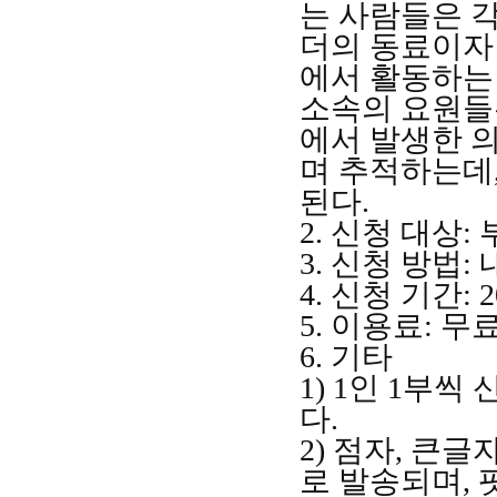
는 사람들은 
더의 동료이자
에서 활동하는
소속의 요원들
에서 발생한 
며 추적하는데
된다
.
2.
신청 대상
:
3.
신청 방법
:
4.
신청 기간
: 
5.
이용료
:
무
6.
기타
1) 1
인
1
부씩 
다
.
2)
점자
,
큰글
로 발송되며
,