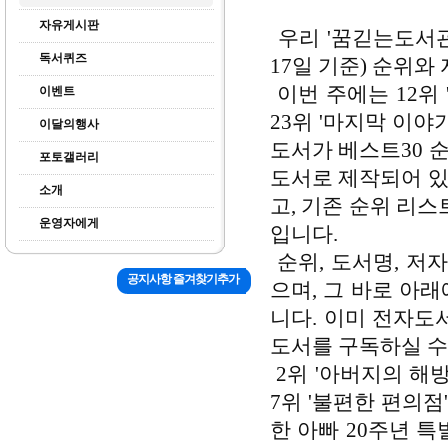
자유게시판
우리 '꿈긷는도서관'
독서퀴즈
17일 기준) 순위와
이번 주에는 12위 '
이벤트
23위 '마지막 이야기
이달의행사
도서가 베스트30 
포토갤러리
도서로 제작되어 있는
소개
고, 기존 순위 리스
운영자에게
입니다.
순위, 도서명, 저
공지사항 즐겨찾기추가
으며, 그 바로 아
니다. 이미 전자도
도서를 구독하실 수
2위 '아버지의 해방일지
7위 '불편한 편의점', 
한 아빠 20주년 특별