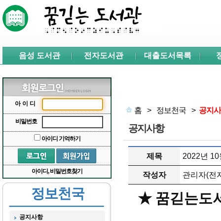
본문 바로가기
서브메뉴 바로가기
주메뉴 바로가기
음성 도서관
전자도서관
대출도서목록
아이디
홈
>
정보천국
>
공지사
비밀번호
공지사항
아이디 기억하기
제목
2022년 
아이디, 비밀번호찾기
작성자
관리자(전자
정보천국
★ 꿈긷는도서
공지사항