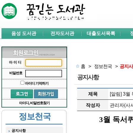
본문 바로가기
서브메뉴 바로가기
주메뉴 바로가기
음성 도서관
전자도서관
대출도서목록
아이디
홈
>
정보천국
>
공지사
비밀번호
공지사항
아이디 기억하기
제목
[알림] 3
아이디, 비밀번호찾기
작성자
관리자(사서
정보천국
3
월 독서
공지사항