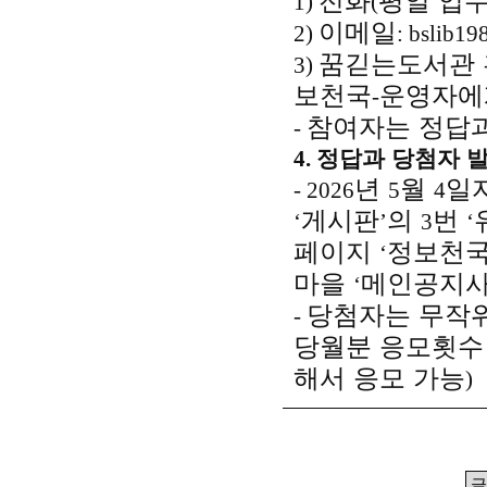
전화
평일 업
1)
(
이메일
2)
: bslib1
꿈긷는도서관
3)
보천국
운영자에
-
참여자는 정답과
-
4.
정답과 당첨자 
년
월
일
- 2026
5
4
게시판
의
번
‘
’
3
‘
페이지
정보천
‘
마을
메인공지
‘
당첨자는 무작위
-
당월분 응모횟수
해서 응모 가능
)