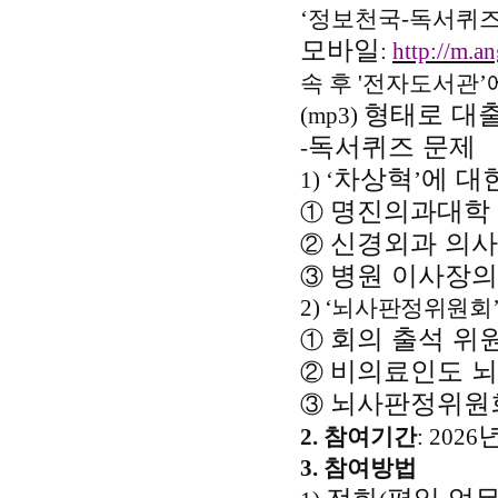
‘
정보천국
-
독서퀴
모바일
:
http://m.an
속 후
'
전자도서관
’
형태로 대
(mp3)
독서퀴즈 문제
-
차상혁
에 대
1) ‘
’
명진의과대학
①
신경외과 의
②
병원 이사장의
③
2) ‘
뇌사판정위원회
회의 출석 위
①
비의료인도 뇌
②
뇌사판정위원
③
2.
참여기간
: 2026
3.
참여방법