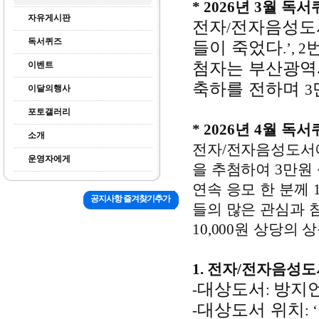
* 2026
년
3
월 독서
자유게시판
전자
전자음성
/
독서퀴즈
들이 죽었다
.’, 2
첨자는 부산광역
이벤트
축하를 전하며
3
이달의행사
포토갤러리
* 2026
년
4
월 독서
소개
전자
/
전자음성도서에
운영자에게
을 추첨하여
3
만원
연속 응모 한 분께
공지사항 즐겨찾기추가
들의 많은 관심과 
10,000
원 상당의 
1.
전자
/
전자음성도
대상도서
방지
-
:
대상도서 위치
-
: ‘