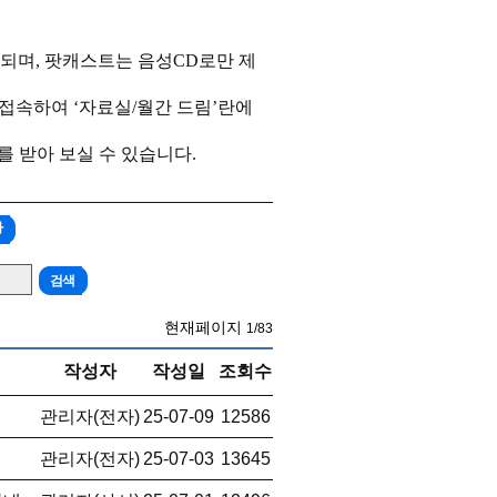
송되며
,
팟캐스트는 음성
CD
로만 제
 접속하여
‘
자료실
/
월간 드림
’
란에
 받아 보실 수 있습니다
.
가
현재페이지
1/83
작성자
작성일
조회수
관리자(전자)
25-07-09
12586
관리자(전자)
25-07-03
13645