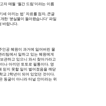
하고자 매월
‘
월간 드림
’
이라는 이름
기세 아끼는 법
’
자료를 점자
,
큰글
소개한
‘
분실물이 돌아왔습니다
’
파일
청 바랍니다
.
주인공 혜원이 과거에 잃어버린 물
 관리팀에서 일하고 있는 혜원에게
 보관하고 있으니 와서 찾아가라고
척이나 아끼던 토토로 필통이다
.
영
내 믿지 못할 일이 벌어졌음을 깨닫
등학교
2
학년이 되어 있었던 것이다
.
은 동굴이 아니라 터널 안이라는 위