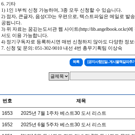
6.
기타
1) 1
인
1
부씩 신청 가능하며
, 3
종 모두 신청할 수 있습니다
.
2)
점자
,
큰글자
,
음성
CD
는 우편으로
,
텍스트파일은 메일로 발
공됩니다
.
3)
위 자료는 꿈긷는도서관 웹 사이트
(
http://lib.angelbook.or.kr)
에
서도 이용 가능합니다
.
4)
정기구독자로 등록하시면 매번 신청하지 않아도 다양한 정보를
7.
신청 및 문의
: 051-302-9010
내선
4
번 총무기획팀 이상숙
목록
[공지사항] [알.. 게시물책갈피추
번호
제목
1653
2025년 7월 1주차 베스트30 도서 리스트
1652
2025년 6월 5주차 베스트30 도서 리스트