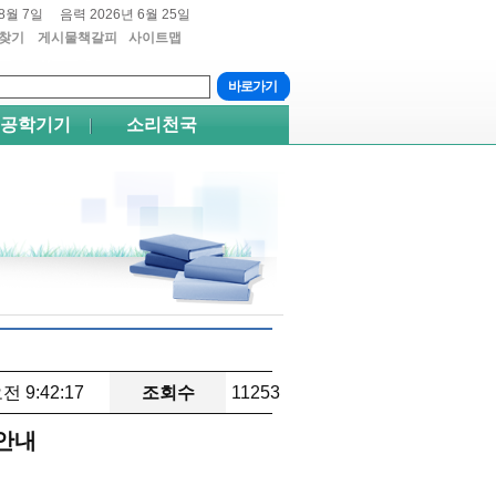
8월 7일
음력 2026년 6월 25일
찾기
게시물책갈피
사이트맵
트+4
쉬프트+5
공학기기
소리천국
오전 9:42:17
조회수
11253
 안내