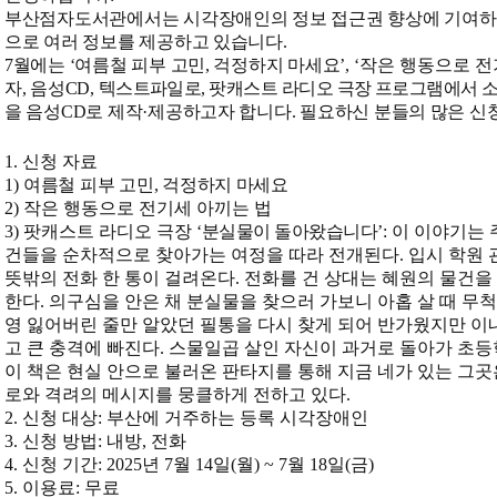
부산점자도서관에서는 시각장애인의 정보 접근권 향상에 기여
으로 여러 정보를 제공하고 있습니다
.
7
월에는
‘
여름철 피부 고민
,
걱정하지 마세요
’, ‘
작은 행동으로 전
자
,
음성
CD,
텍스트파일로
,
팟캐스트 라디오 극장 프로그램에서 
을 음성
CD
로 제작
·
제공하고자 합니다
.
필요하신 분들의 많은 신
1.
신청 자료
1)
여름철 피부 고민
,
걱정하지 마세요
2)
작은 행동으로 전기세 아끼는 법
3)
팟캐스트 라디오 극장
‘
분실물이 돌아왔습니다
’:
이 이야기는 
건들을 순차적으로 찾아가는 여정을 따라 전개된다
.
입시 학원
뜻밖의 전화 한 통이 걸려온다
.
전화를 건 상대는 혜원의 물건을
한다
.
의구심을 안은 채 분실물을 찾으러 가보니 아홉 살 때 무
영 잃어버린 줄만 알았던 필통을 다시 찾게 되어 반가웠지만 이
고 큰 충격에 빠진다
.
스물일곱 살인 자신이 과거로 돌아가 초
이 책은 현실 안으로 불러온 판타지를 통해 지금 네가 있는 그곳
로와 격려의 메시지를 뭉클하게 전하고 있다
.
2.
신청 대상
:
부산에 거주하는 등록 시각장애인
3.
신청 방법
:
내방
,
전화
4.
신청 기간
: 2025
년
7
월
14
일
(
월
) ~ 7
월
18
일
(
금
)
5.
이용료
:
무료