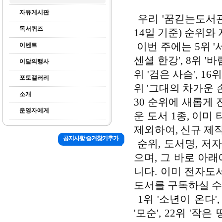
자유게시판
우리 '꿈긷는도서관'
독서퀴즈
14일 기준) 순위와
이번 주에는
5위 '
이벤트
센셜 한강', 8위 '바람
이달의행사
위 '검은 사슴', 16위
포토갤러리
위 '그대의 차가운 손'
소개
30 순위에 새롭게
운영자에게
운 도서 1종, 이미
제외하여,
신규 제
공지사항 즐겨찾기추가
순위, 도서명, 저
으며, 그 바로 아
니다. 이미 전자도
도서를 구독하실 수
1위 '소년이 온다', 
'모순', 22위 '작