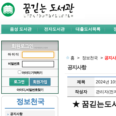
본문 바로가기
서브메뉴 바로가기
주메뉴 바로가기
음성 도서관
전자도서관
대출도서목록
아이디
홈
>
정보천국
>
공지사
비밀번호
공지사항
아이디 기억하기
제목
2024년 
아이디, 비밀번호찾기
작성자
관리자(전자
정보천국
★ 꿈긷는도서
공지사항