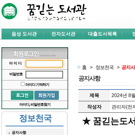
본문 바로가기
서브메뉴 바로가기
주메뉴 바로가기
음성 도서관
전자도서관
대출도서목록
아이디
홈
>
정보천국
>
공지사
비밀번호
공지사항
아이디 기억하기
제목
2024년 
아이디, 비밀번호찾기
작성자
관리자(전자
정보천국
★ 꿈긷는도서
공지사항