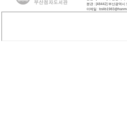
분관
: [48442] 부산광역시
이메일
: bslib1983@hanma