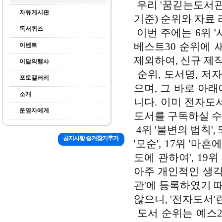
우리 '꿈긷는도서관'
자유게시판
기준) 순위와 자료
독서퀴즈
이번 주에는 6위 '서
베스트30 순위에 
이벤트
제외하여,
신규 제
이달의행사
순위, 도서명, 저
포토갤러리
으며, 그 바로 아
소개
니다. 이미 전자도
운영자에게
도서를 구독하실 수
4위 '불변의 법칙',
공지사항 즐겨찾기추가
'모순', 17위 '마
도에 관하여', 19위
아주 개인적인 생각
관'에 등록하였기 
않으니, '전자도서'
도서 순위는 예스2