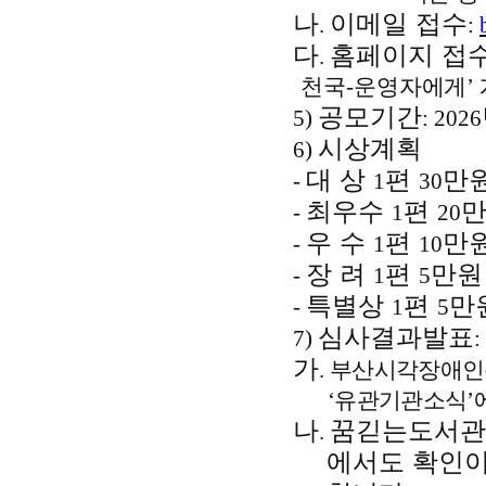
나
이메일 접수
.
:
다
홈페이지 접
.
천국
-
운영자에게
’
공모기간
5)
:
2026
시상계획
6)
대 상
편
만
-
1
30
최우수
편
-
1
20
우 수
편
만
-
1
10
장 려
편
만원
-
1
5
특별상
편
만
-
1
5
심사결과발표
7)
:
가
.
부산시각장애
‘
유관기관소식
’
나
꿈긷는도서관
.
에서도 확인