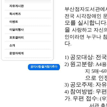
자유게시판
부산점자도서관에서
독서퀴즈
전국 시각장애인 
모를 실시합니다
이벤트
을
사랑하고 자신의
이달의행사
인이라면 누구나 
포토갤러리
다
.
소개
운영자에게
공모대상
전국
1)
:
원고분량
2)
:
A4
공지사항 즐겨찾기추가
지
5
매
~6
으로 인
공모주제
자유
3)
:
참여방법
우편
4)
:
가
우편 접수
.
:
(
우
서관 총