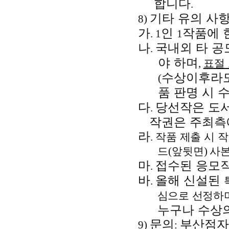
합니다
.
기타 유의 사
8)
가
인
작품에 
. 1
1
나
국내외 타 공
.
야 하며
,
표절
수상이후라도
(
품 판명 시 
다
당선작은 도
.
작권은 주최측
라
.
작품 제출 시 
드
(
앞뒷면
)
사
마
접수된 응모
.
바
올해 신설된
.
심으로 선정하
누구나 수상의
문의
부산점
9)
: