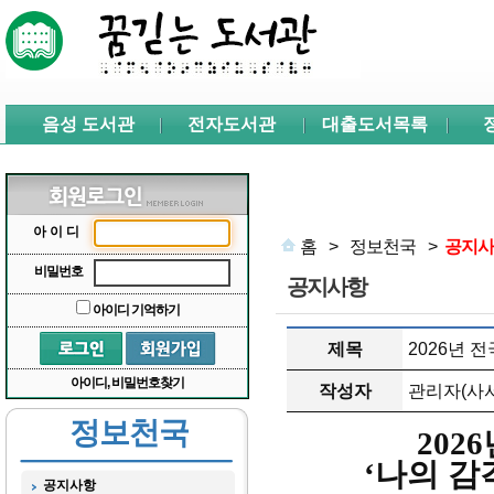
본문 바로가기
서브메뉴 바로가기
주메뉴 바로가기
음성 도서관
전자도서관
대출도서목록
아이디
홈
>
정보천국
>
공지사
비밀번호
공지사항
아이디 기억하기
제목
2026년 
아이디, 비밀번호찾기
작성자
관리자(사서
정보천국
2026
‘
나의 감
공지사항