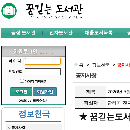
본문 바로가기
서브메뉴 바로가기
주메뉴 바로가기
음성 도서관
전자도서관
대출도서목록
아이디
홈
>
정보천국
>
공지사
비밀번호
공지사항
아이디 기억하기
제목
2026년 
아이디, 비밀번호찾기
작성자
관리자(전자
정보천국
★ 꿈긷는도서
공지사항