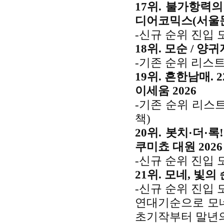
17위. 불가항력의 
디어코믹스(서울문화
-신규 순위 진입 
18위. 모순 / 양귀
-기존 순위 리스트
19위. 흔한남매.
이세움 2026
-기존 순위 리스
책)
20위. 봇치·더·
쿠미쵸 대원 2026
-신규 순위 진입 
21위. 모네, 빛의
-신규 순위 진입 
연대기순으로 모네
초기작부터 말년의