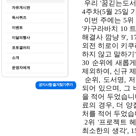
우리 '꿈긷는도서관
자유게시판
4주차(5월 25일
독서퀴즈
이번 주에는 5위 
'카구라바치 10 트
이벤트
해결사 깜냥 9', 1
이달의행사
외전 히로이 키쿠리의
포토갤러리
하지 않고 말하기',
소개
30 순위에 새롭
운영자에게
제외하여, 신규 
순위, 도서명, 
공지사항 즐겨찾기추가
되어 있으며, 그
을 적어 두었습니
료의 경우, 더 
처를 적어 두었습
2위 '프로젝트 헤
최소한의 생각', 15